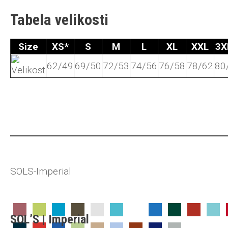
Tabela velikosti
Size
XS*
S
M
L
XL
XXL
3X
62/49
69/50
72/53
74/56
76/58
78/62
80
SOLS-Imperial
SOL’S | Imperial