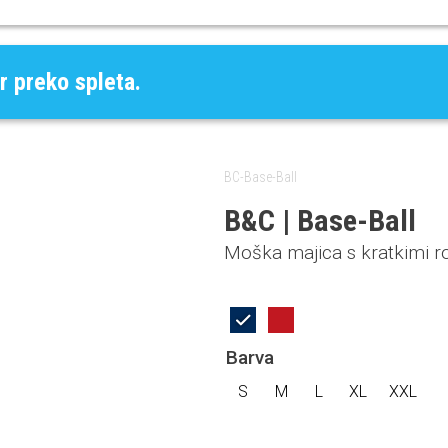
r preko spleta.
BC-Base-Ball
B&C | Base-Ball
Moška majica s kratkimi r
Barva
S
M
L
XL
XXL