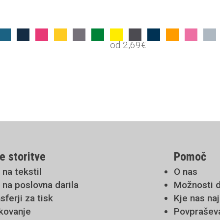
od
2,69
€
e storitve
Pomoč
 na tekstil
O nas
 na poslovna darila
Možnosti 
sferji za tisk
Kje nas na
kovanje
Povprašev