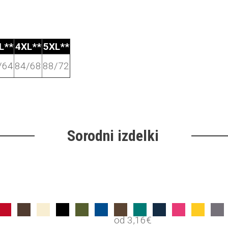
L**
4XL**
5XL**
/64
84/68
88/72
Sorodni izdelki
od
3,16
€