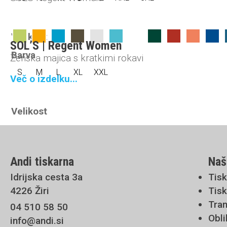
Velikost
SOL’S | Regent Women
Barva
Ženska majica s kratkimi rokavi
S
M
L
XL
XXL
Več o izdelku...
Velikost
Andi tiskarna
Naš
Idrijska cesta 3a
Tisk
4226 Žiri
Tisk
Tran
04 510 58 50
Obli
info@andi.si