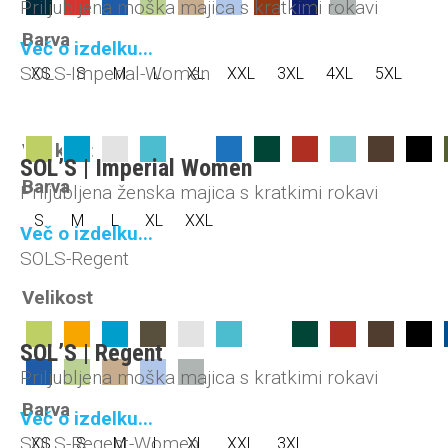
Priljubljena moška majica s kratkimi rokavi
Barva
Več o izdelku...
SOLS-Imperial-Women
XS
S
M
L
XL
XXL
3XL
4XL
5XL
Velikost
SOL’S | Imperial Women
Barva
Priljubljena ženska majica s kratkimi rokavi
S
M
L
XL
XXL
Več o izdelku...
SOLS-Regent
Velikost
SOL’S | Regent
Priljubljena moška majica s kratkimi rokavi
Barva
Več o izdelku...
SOLS-Regent-Women
XS
S
M
L
XL
XXL
3XL