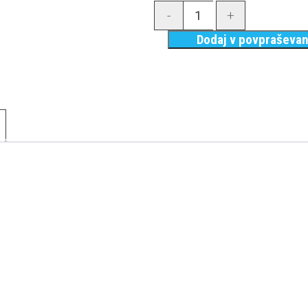
-
+
Dodaj v povpraševan