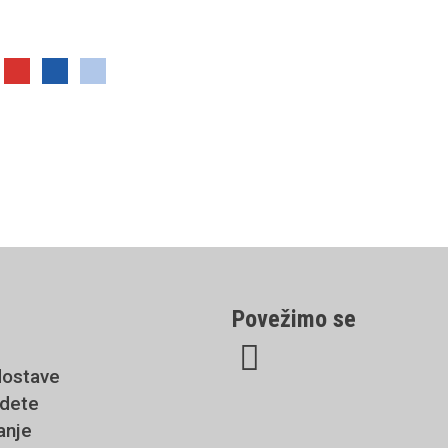
Povežimo se
dostave
jdete
anje