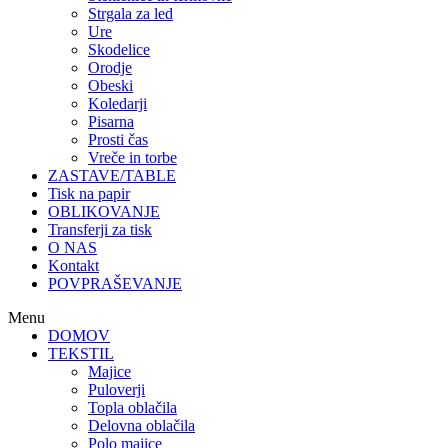
Strgala za led
Ure
Skodelice
Orodje
Obeski
Koledarji
Pisarna
Prosti čas
Vreče in torbe
ZASTAVE/TABLE
Tisk na papir
OBLIKOVANJE
Transferji za tisk
O NAS
Kontakt
POVPRAŠEVANJE
Menu
DOMOV
TEKSTIL
Majice
Puloverji
Topla oblačila
Delovna oblačila
Polo majice