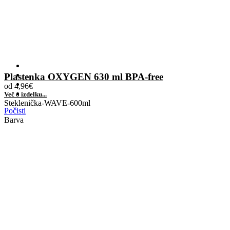
Plastenka OXYGEN 630 ml BPA-free
od
4,96
€
Več o izdelku...
Steklenička-WAVE-600ml
Počisti
Barva