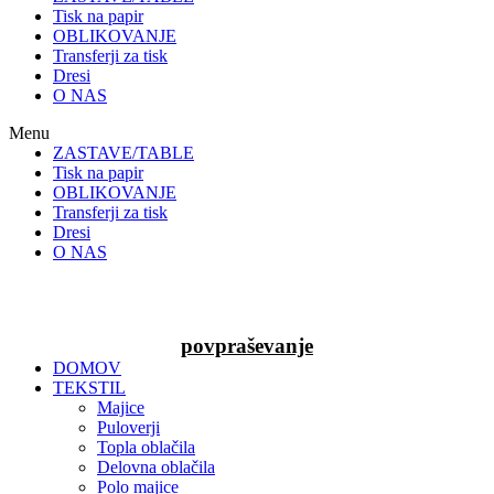
Tisk na papir
OBLIKOVANJE
Transferji za tisk
Dresi
O NAS
Menu
ZASTAVE/TABLE
Tisk na papir
OBLIKOVANJE
Transferji za tisk
Dresi
O NAS
povpraševanje
DOMOV
TEKSTIL
Majice
Puloverji
Topla oblačila
Delovna oblačila
Polo majice