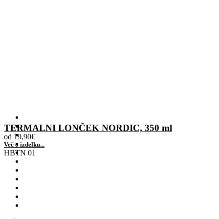
TERMALNI LONČEK NORDIC, 350 ml
od
19,90
€
Več o izdelku...
HBTN 01