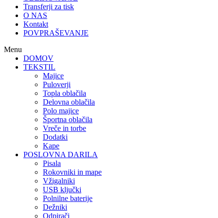
Transferji za tisk
O NAS
Kontakt
POVPRAŠEVANJE
Menu
DOMOV
TEKSTIL
Majice
Puloverji
Topla oblačila
Delovna oblačila
Polo majice
Športna oblačila
Vreče in torbe
Dodatki
Kape
POSLOVNA DARILA
Pisala
Rokovniki in mape
Vžigalniki
USB ključki
Polnilne baterije
Dežniki
Odpirači