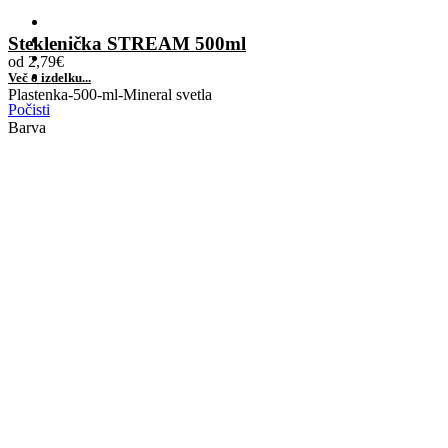
Steklenička STREAM 500ml
od
2,79
€
Več o izdelku...
Plastenka-500-ml-Mineral svetla
Počisti
Barva