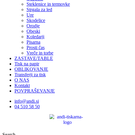
Steklenice in termovke
Strgala za led
Ure
Skodelice
Orodje
Obeski
Koledarji
Pisarna
Prosti čas
Vreče in torbe
ZASTAVE/TABLE
Tisk na papir
OBLIKOVANJE
Transferji za tisk
O NAS
Kontakt
POVPRAŠEVANJE
info@andi.si
04 510 58 50
Search