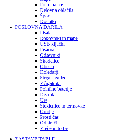
Polo majice
Delovna oblačila
Šport
Dodatki
POSLOVNA DARILA
Pisala
Rokovniki in mape
USB ključki
Pisarna
Odsevniki
Skodelice
Obeski
Koledarji
Strgala za led
Vžigalniki
Polnilne baterije
Dežniki
Ure
Steklenice in termovke
Orodje
Prosti čas
Odpirači
Vreče in torbe
ZASTAVE/TABLE