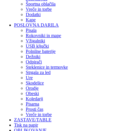
Športna oblačila
Vreče in torbe
Dodatki
Kape
POSLOVNA DARILA
Pisala
Rokovniki in mape
Vžigalniki
USB ključki
Polnilne baterije
Dežniki
Odpirači
Steklenice in termovke
Strgala za led
Ure
Skodelice
Orodje
Obeski
Koledarji
Pisarna
Prosti čas
Vreče in torbe
ZASTAVE/TABLE
Tisk na papir
OBLIKOVANJE