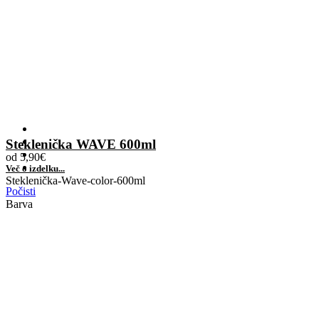
Steklenička WAVE 600ml
od
5,90
€
Več o izdelku...
Steklenička-Wave-color-600ml
Počisti
Barva