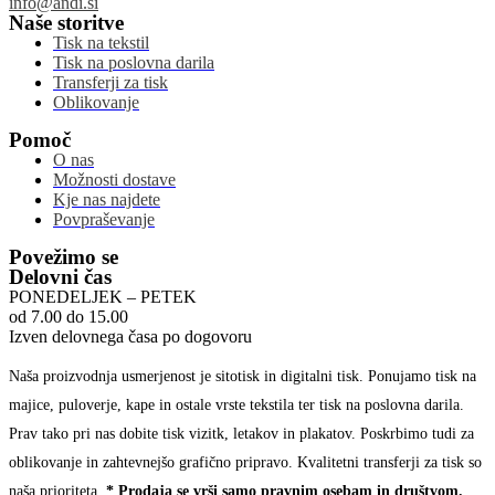
info@andi.si
Naše storitve
Tisk na tekstil
Tisk na poslovna darila
Transferji za tisk
Oblikovanje
Pomoč
O nas
Možnosti dostave
Kje nas najdete
Povpraševanje
Povežimo se
Delovni čas
PONEDELJEK – PETEK
od 7.00 do 15.00
Izven delovnega časa po dogovoru
Naša proizvodnja usmerjenost je sitotisk in digitalni tisk. Ponujamo tisk na
majice, puloverje, kape in ostale vrste tekstila ter tisk na poslovna darila.
Prav tako pri nas dobite tisk vizitk, letakov in plakatov. Poskrbimo tudi za
oblikovanje in zahtevnejšo grafično pripravo. Kvalitetni transferji za tisk so
naša prioriteta.
* Prodaja se vrši samo pravnim osebam in društvom.