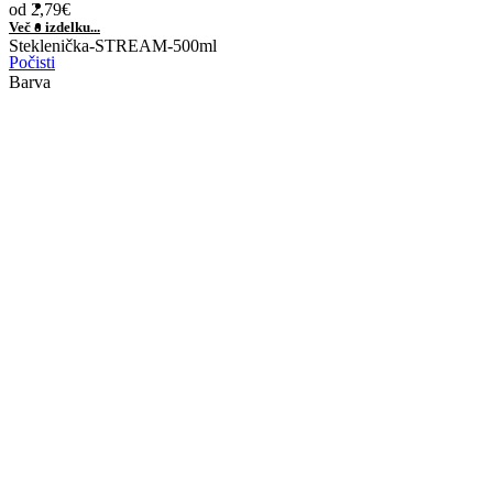
od
2,79
€
Več o izdelku...
Steklenička-STREAM-500ml
Počisti
Barva