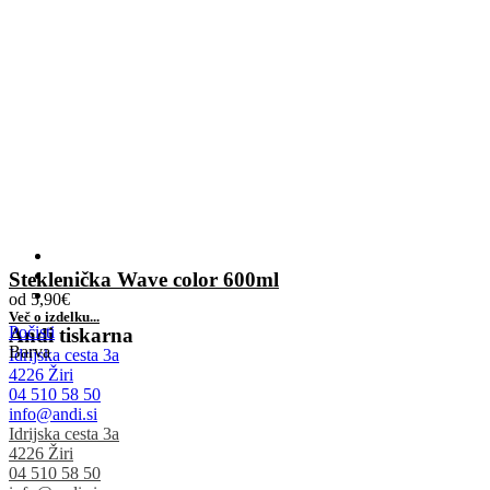
Steklenička Wave color 600ml
od
5,90
€
Več o izdelku...
Počisti
Andi tiskarna
Barva
Idrijska cesta 3a
4226 Žiri
04 510 58 50
info@andi.si
Idrijska cesta 3a
4226 Žiri
04 510 58 50