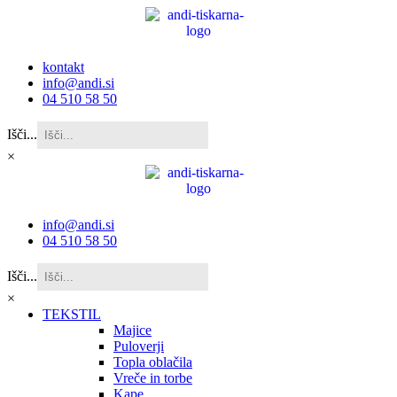
kontakt
info@andi.si
04 510 58 50
Išči...
×
info@andi.si
04 510 58 50
Išči...
×
TEKSTIL
Majice
Puloverji
Topla oblačila
Vreče in torbe
Kape