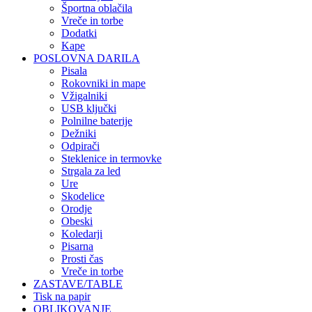
Športna oblačila
Vreče in torbe
Dodatki
Kape
POSLOVNA DARILA
Pisala
Rokovniki in mape
Vžigalniki
USB ključki
Polnilne baterije
Dežniki
Odpirači
Steklenice in termovke
Strgala za led
Ure
Skodelice
Orodje
Obeski
Koledarji
Pisarna
Prosti čas
Vreče in torbe
ZASTAVE/TABLE
Tisk na papir
OBLIKOVANJE