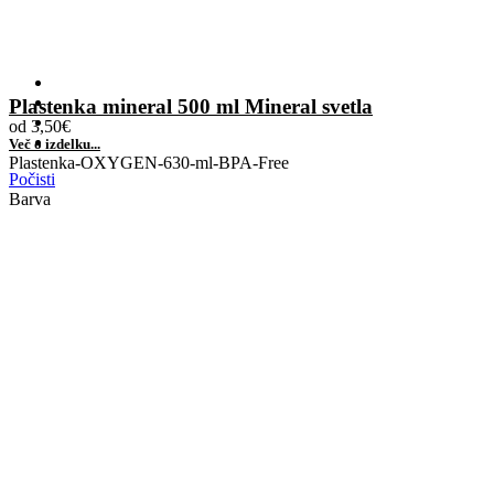
Plastenka mineral 500 ml Mineral svetla
od
3,50
€
Več o izdelku...
Plastenka-OXYGEN-630-ml-BPA-Free
Počisti
Barva