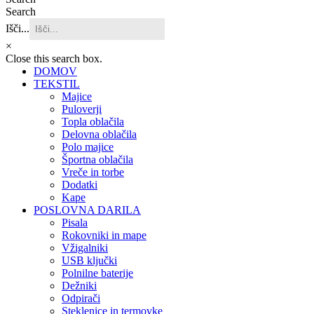
Search
Išči...
×
Close this search box.
DOMOV
TEKSTIL
Majice
Puloverji
Topla oblačila
Delovna oblačila
Polo majice
Športna oblačila
Vreče in torbe
Dodatki
Kape
POSLOVNA DARILA
Pisala
Rokovniki in mape
Vžigalniki
USB ključki
Polnilne baterije
Dežniki
Odpirači
Steklenice in termovke