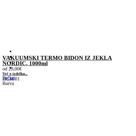
VAKUUMSKI TERMO BIDON IZ JEKLA
NORDIC, 1000ml
od
29,00
€
Več o izdelku...
Počisti
HCM 01
Barva