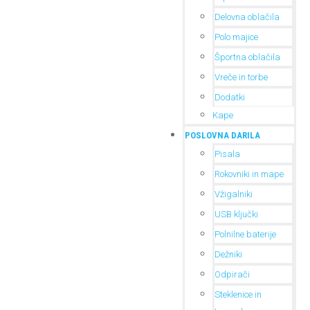
Delovna oblačila
Polo majice
Športna oblačila
Vreče in torbe
Dodatki
Kape
POSLOVNA DARILA
Pisala
Rokovniki in mape
Vžigalniki
USB ključki
Polnilne baterije
Dežniki
Odpirači
Steklenice in