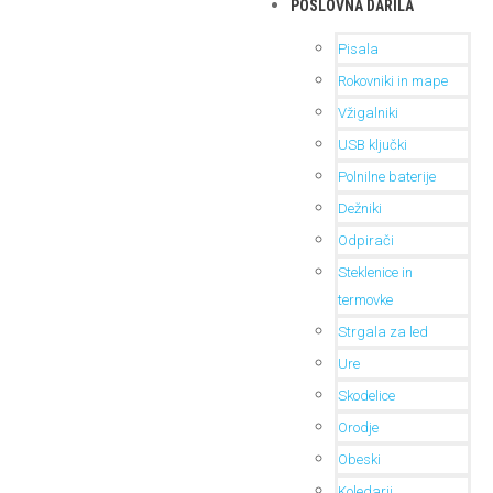
POSLOVNA DARILA
Pisala
Rokovniki in mape
Vžigalniki
USB ključki
Polnilne baterije
Dežniki
Odpirači
Steklenice in
termovke
Strgala za led
Ure
Skodelice
Orodje
Obeski
Koledarji