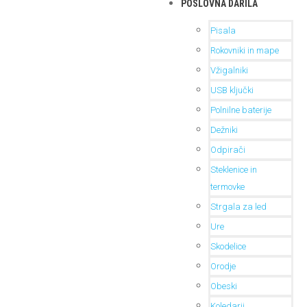
POSLOVNA DARILA
Pisala
Rokovniki in mape
Vžigalniki
USB ključki
Polnilne baterije
Dežniki
Odpirači
Steklenice in
termovke
Strgala za led
Ure
Skodelice
Orodje
Obeski
Koledarji