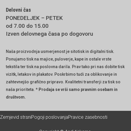
Delovni čas
PONEDELJEK – PETEK
od 7.00 do 15.00
Izven delovnega časa po dogovoru
Naša proizvodnja usmerjenost je sitotisk in digitalni tisk.
Ponujamo tisk na majice, puloverje, kape in ostale vrste
tekstila ter tisk na poslovna darila. Prav tako pri nas dobite tisk
vizitk, letakov in plakatov. Poskrbimo tudi za oblikovanje in
zahtevnejšo grafično pripravo. Kvalitetni transferji za tisk so
naša prioriteta.
* Prodaja se vrši samo pravnim osebam in
društvom.
Zemjevid strani
Pogoji poslovanja
Pravice zasebnosti