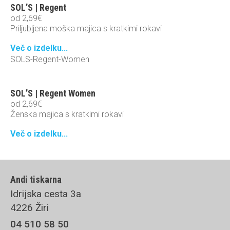
SOL’S | Regent
od
2,69
€
Priljubljena moška majica s kratkimi rokavi
Več o izdelku...
SOLS-Regent-Women
SOL’S | Regent Women
od
2,69
€
Ženska majica s kratkimi rokavi
Več o izdelku...
Andi tiskarna
Idrijska cesta 3a
4226 Žiri
04 510 58 50