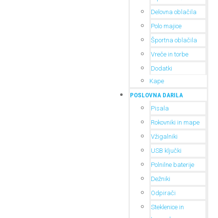
Delovna oblačila
Polo majice
Športna oblačila
Vreče in torbe
Dodatki
Kape
POSLOVNA DARILA
Pisala
Rokovniki in mape
Vžigalniki
USB ključki
Polnilne baterije
Dežniki
Odpirači
Steklenice in