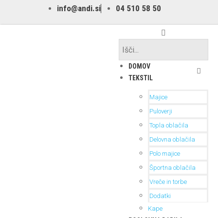
info@andi.si
04 510 58 50
DOMOV
TEKSTIL
Majice
Puloverji
Topla oblačila
Delovna oblačila
Polo majice
Športna oblačila
Vreče in torbe
Dodatki
Kape