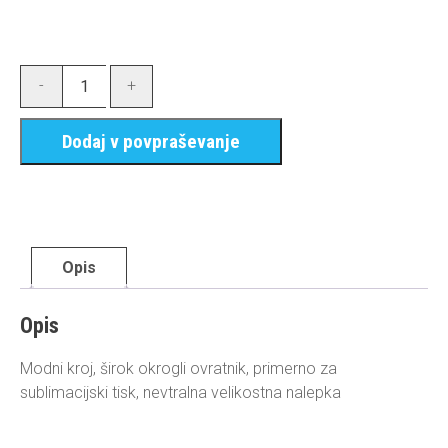
-
+
Dodaj v povpraševanje
Opis
Opis
Modni kroj, širok okrogli ovratnik, primerno za
sublimacijski tisk, nevtralna velikostna nalepka