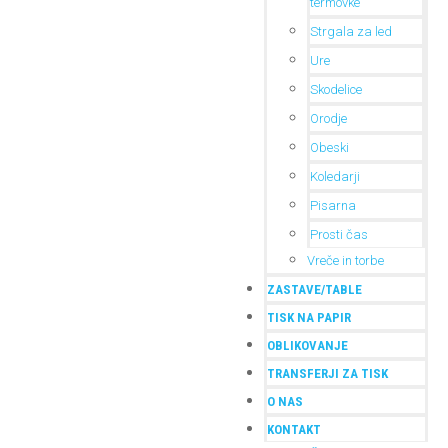
termovke
Strgala za led
Ure
Skodelice
Orodje
Obeski
Koledarji
Pisarna
Prosti čas
Vreče in torbe
ZASTAVE/TABLE
TISK NA PAPIR
OBLIKOVANJE
TRANSFERJI ZA TISK
O NAS
KONTAKT