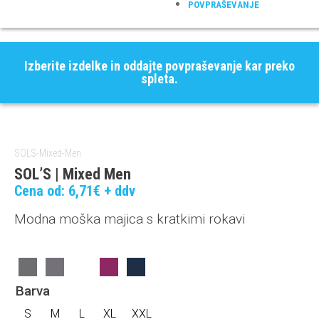
POVPRAŠEVANJE
Izberite izdelke in oddajte povpraševanje kar preko
spleta.
SOLS-Mixed-Men
SOL’S | Mixed Men
Cena od:
6,71
€
+ ddv
Modna moška majica s kratkimi rokavi
Barva
S
M
L
XL
XXL