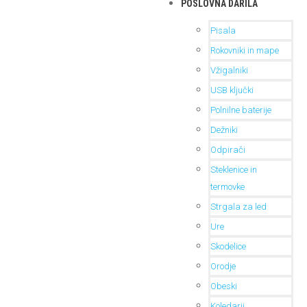
POSLOVNA DARILA
Pisala
Rokovniki in mape
Vžigalniki
USB ključki
Polnilne baterije
Dežniki
Odpirači
Steklenice in
termovke
Strgala za led
Ure
Skodelice
Orodje
Obeski
Koledarji