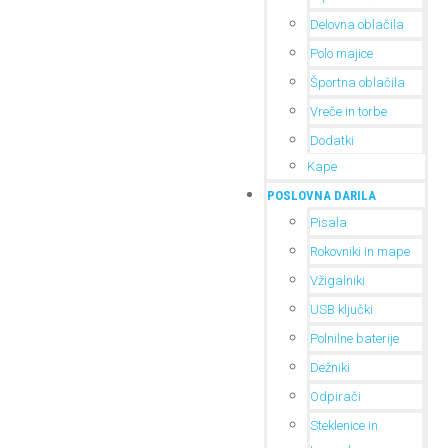
Delovna oblačila
Polo majice
Športna oblačila
Vreče in torbe
Dodatki
Kape
POSLOVNA DARILA
Pisala
Rokovniki in mape
Vžigalniki
USB ključki
Polnilne baterije
Dežniki
Odpirači
Steklenice in