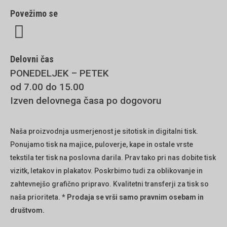
Povežimo se
Delovni čas
PONEDELJEK – PETEK
od 7.00 do 15.00
Izven delovnega časa po dogovoru
Naša proizvodnja usmerjenost je sitotisk in digitalni tisk.
Ponujamo tisk na majice, puloverje, kape in ostale vrste
tekstila ter tisk na poslovna darila. Prav tako pri nas dobite tisk
vizitk, letakov in plakatov. Poskrbimo tudi za oblikovanje in
zahtevnejšo grafično pripravo. Kvalitetni transferji za tisk so
naša prioriteta.
* Prodaja se vrši samo pravnim osebam in
društvom.