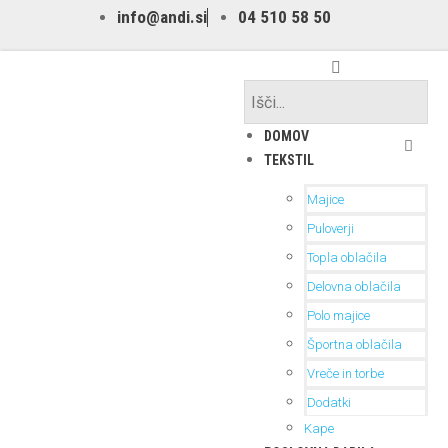
info@andi.si
04 510 58 50
DOMOV
TEKSTIL
Majice
Puloverji
Topla oblačila
Delovna oblačila
Polo majice
Športna oblačila
Vreče in torbe
Dodatki
Kape