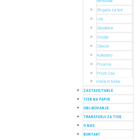
termovke
Strgala za led
Ure
Skodelice
Orodje
Obeski
Koledarji
Pisarna
Prosti čas
Vreče in torbe
ZASTAVE/TABLE
TISK NA PAPIR
OBLIKOVANJE
TRANSFERJI ZA TISK
O NAS
KONTAKT