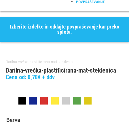
POVPRAŠEVANJE
Izberite izdelke in oddajte povpraševanje kar preko
spleta.
Darilna-vrečka-plastificirana-mat-steklenica
Darilna-vrečka-plastificirana-mat-steklenica
Cena od:
0,78
€
+ ddv
Barva